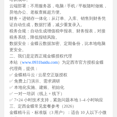
云端部署
：不用服务器，电脑 / 手机 / 平板随时做账，
异地办公、老板查账超方便。
财务 + 进销存一体化
：从订单、入库、销售到财务凭
证自动生成，数据打通，减少重复录入。
税务合规
：自动生成增值税申报表、财务报表，对接
税务系统，降低报错风险。
数据安全
：金蝶云数据加密、定期备份，比本地电脑
更安全。
二、我们是定西正规金蝶授权代理
本站（
www.0931baidu.com
）为
定西市官方授权金蝶
代理商
，提供：
✅ 金蝶精斗云 / 云星空正版授权
✅ 免费上门演示、需求调研
✅ 本地化实施、建账、初始化
✅ 一对一培训（线上 + 线下）
✅ 7×24 小时技术支持，紧急问题本地 1–4 小时响应
三、定西金蝶常见套餐参考（2026）
金蝶精斗云・标准版（3 用户）：适合 10 人以下小微