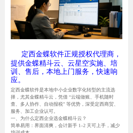
定西金蝶软件正规授权代理商，
提供金蝶精斗云、云星空实施、培
训、售后，本地上门服务，快速响
应。
定西金蝶软件
是本地中小企业数字化转型的主流选
择，尤其
金蝶精斗云
，凭借 “
云端做账、手机随时
查、多人协作、自动报税
” 等优势，深受定西商贸、
服务、加工企业认可。
一、为什么定西企业选金蝶精斗云？
简单易用
：界面清爽，会计新手 1–2 天可上手，减少
培训成本。