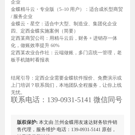
企业
金蝶精斗云・专业版（5–10 用户）：适合成长型商贸
/ 服务企业
金蝶云・星空：适合中大型、制造业、集团化企业
四、定西金蝶实施案例（简要）
定西某商贸公司：用精斗云后，财务 + 进销存一体
化，做账效率提升 60%
定西某农业合作社：云端做账，多门店统一管理，老
板手机随时看报表
结尾引导
：定西企业需要金蝶软件报价、免费演示或
上门培训？联系我们，本地团队全程服务，让你上线
无忧。
联系电话：139-0931-5141 微信同号
版权保护:
本文由 兰州金蝶用友速达财务软件销
售代理，服务维护 电话：139-0931-5141 原创，