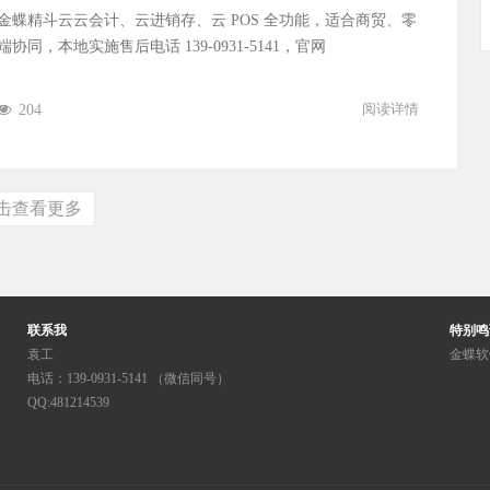
金蝶精斗云云会计、云进销存、云 POS 全功能，适合商贸、零
同，本地实施售后电话 139-0931-5141，官网
204
阅读详情
击查看更多
联系我
特别鸣
袁工
金蝶软
电话：139-0931-5141 （微信同号）
QQ:481214539