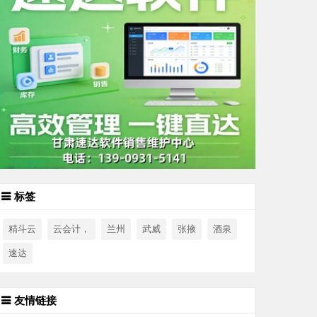
标签
精斗云
云会计，
兰州
武威
张掖
酒泉
速达
友情链接